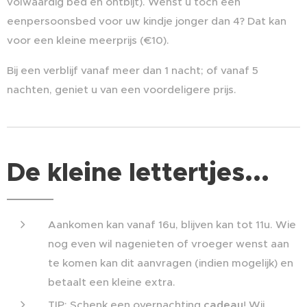
volwaardig bed en ontbijt). Wenst u toch een
eenpersoonsbed voor uw kindje jonger dan 4? Dat kan
voor een kleine meerprijs (€10).
​Bij een verblijf vanaf meer dan 1 nacht; of vanaf 5
nachten, geniet u van een voordeligere prijs.
De kleine lettertjes...
Aankomen kan vanaf 16u, blijven kan tot 11u. Wie
nog even wil nagenieten of vroeger wenst aan
te komen kan dit aanvragen (indien mogelijk) en
betaalt een kleine extra.​
TIP: Schenk een overnachting
cadeau
! Wij