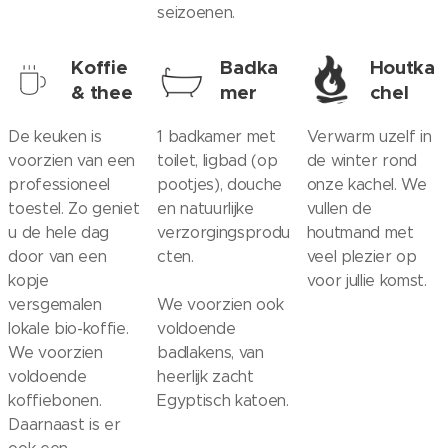
seizoenen.
Koffie
Badka
Houtka
& thee
mer
chel
De keuken is
1 badkamer met
Verwarm uzelf in
voorzien van een
toilet, ligbad (op
de winter rond
professioneel
pootjes), douche
onze kachel. We
toestel. Zo geniet
en natuurlijke
vullen de
u de hele dag
verzorgingsprodu
houtmand met
door van een
cten.
veel plezier op
kopje
voor jullie komst.
versgemalen
We voorzien ook
lokale bio-koffie.
voldoende
We voorzien
badlakens, van
voldoende
heerlijk zacht
koffiebonen.
Egyptisch katoen.
Daarnaast is er