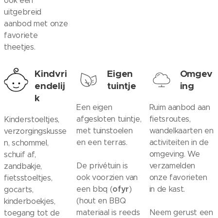
ook een
uitgebreid
aanbod met onze
favoriete
theetjes.
Kindvri
Eigen
Omgev
endelij
tuintje
ing
k
Een eigen
Ruim aanbod aan
afgesloten tuintje,
fietsroutes,
Kinderstoeltjes,
met tuinstoelen
wandelkaarten en
verzorgingskusse
en een terras.
activiteiten in de
n, schommel,
omgeving. We
schuif af,
De privétuin is
verzamelden
zandbakje,
ook voorzien van
onze favorieten
fietsstoeltjes,
ofyr
een bbq (
)
in de kast.
gocarts,
(hout en BBQ
kinderboekjes,
materiaal is reeds
Neem gerust een
toegang tot de