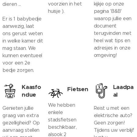
voorzien in het
kijkje op onze
dieren ...
huisje ).
pagina 'B&B'
waarop jullie een
Er is 1 babybedje
document
aanwezig, laat
terugvinden met
ons gerust weten
heel wat tips en
in welke kamer dit
adresjes in onze
mag staan. We
omgeving!
kunnen eventueel
voor een 2e
bedje zorgen.
Kaasfo
Laadpa
Fietsen
ndue
al
We hebben
Genieten jullie
Reist u met een
enkele
graag van extra
elektrische auto?
stadsfietsen
gezelligheid? Op
Geen zorgen!
beschikbaar,
aanvraag stellen
Tijdens uw verblijf
alsook 2