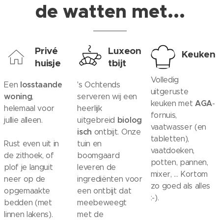
de watten met...
Privé
Luxeon
Keuken
huisje
tbijt
Volledig
losstaande
Een
's Ochtends
uitgeruste
woning
,
serveren wij een
AGA
keuken met
-
helemaal voor
heerlijk
fornuis,
biolog
jullie alleen.
uitgebreid
vaatwasser (en
isch
ontbijt. Onze
tabletten),
Rust even uit in
tuin en
vaatdoeken,
de zithoek, of
boomgaard
potten, pannen,
plof je languit
leveren de
mixer, ... Kortom
neer op de
ingrediënten voor
zo goed als alles
opgemaakte
een ontbijt dat
:-).
bedden (met
meebeweegt
linnen lakens).
met de