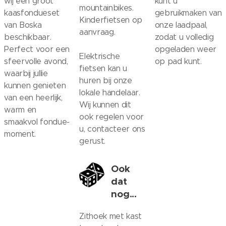
wij een groot
kunt u
mountainbikes.
kaasfondueset
gebruikmaken van
Kinderfietsen op
van Boska
onze laadpaal,
aanvraag.
beschikbaar.
zodat u volledig
Perfect voor een
opgeladen weer
Elektrische
sfeervolle avond,
op pad kunt.
fietsen kan u
waarbij jullie
huren bij onze
kunnen genieten
lokale handelaar.
van een heerlijk,
Wij kunnen dit
warm en
ook regelen voor
smaakvol fondue-
u, contacteer ons
moment.
gerust.
Ook
dat
nog...
Zithoek met kast