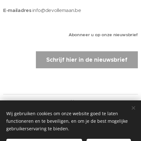
E-mailadres
info@devollemaan.be
Abonneer u op onze nieuwsbrief
Schrijf hier in de nieuwsbrief
Cookies
Wij gebruiken cookies om onze website goed te laten
Talen
functioneren en te beveiligen, en om je de best mogelijke
Nederlands
English
Français
gebruikerservaring te bieden.