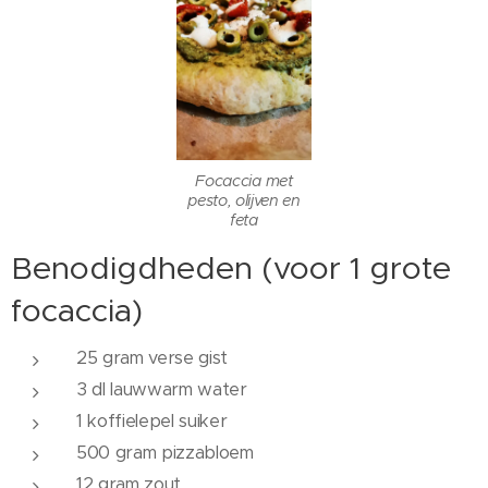
Focaccia met
pesto, olijven en
feta
Benodigdheden (voor 1 grote
focaccia)
25 gram verse gist
3 dl lauwwarm water
1 koffielepel suiker
500 gram pizzabloem
12 gram zout