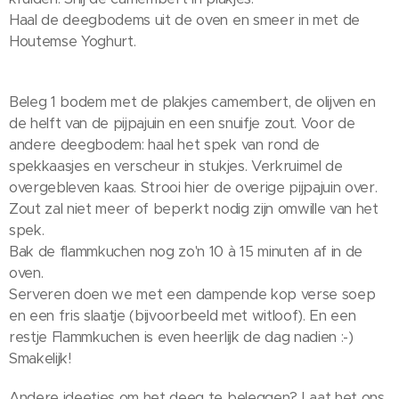
Haal de deegbodems uit de oven en smeer in met de
Houtemse Yoghurt.
Beleg 1 bodem met de plakjes camembert, de olijven en
de helft van de pijpajuin en een snuifje zout. Voor de
andere deegbodem: haal het spek van rond de
spekkaasjes en verscheur in stukjes. Verkruimel de
overgebleven kaas. Strooi hier de overige pijpajuin over.
Zout zal niet meer of beperkt nodig zijn omwille van het
spek.
Bak de flammkuchen nog zo'n 10 à 15 minuten af in de
oven.
Serveren doen we met een dampende kop verse soep
en een fris slaatje (bijvoorbeeld met witloof). En een
restje Flammkuchen is even heerlijk de dag nadien :-)
Smakelijk!
Andere ideetjes om het deeg te beleggen? Laat het ons