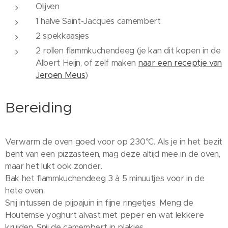
Olijven
1 halve Saint-Jacques camembert
2 spekkaasjes
2 rollen flammkuchendeeg (je kan dit kopen in de
Albert Heijn, of zelf maken
naar een receptje van
Jeroen Meus
)
Bereiding
Verwarm de oven goed voor op 230°C. Als je in het bezit
bent van een pizzasteen, mag deze altijd mee in de oven,
maar het lukt ook zonder.
Bak het flammkuchendeeg 3 à 5 minuutjes voor in de
hete oven.
Snij intussen de pijpajuin in fijne ringetjes. Meng de
Houtemse yoghurt alvast met peper en wat lekkere
kruiden. Snij de camembert in plakjes.